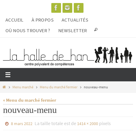
Passer
vers
ACCUEIL
À PROPOS
ACTUALITÉS
le
contenu
OÙ NOUS TROUVER ?
NEWSLETTER
Home
Menu marché
Menu du marché fermier
nouveau-menu
« Menu du marché fermier
nouveau-menu
La taille totale est de
pixels
8 mars 2022
1414 × 2000