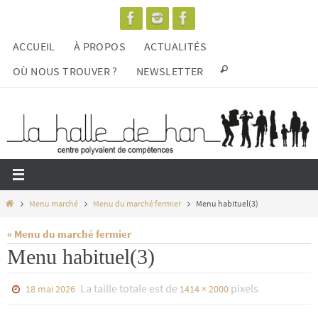
Passer
vers
ACCUEIL
À PROPOS
ACTUALITÉS
le
contenu
OÙ NOUS TROUVER ?
NEWSLETTER
Home
Menu marché
Menu du marché fermier
Menu habituel(3)
« Menu du marché fermier
Menu habituel(3)
La taille totale est de
pixels
18 mai 2026
1414 × 2000