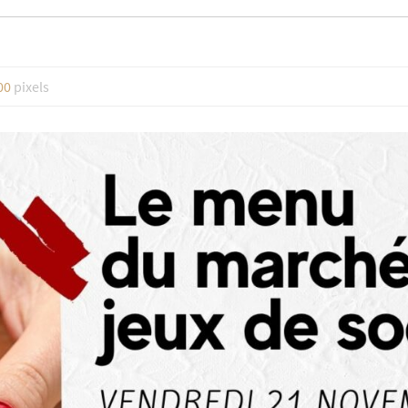
00
pixels