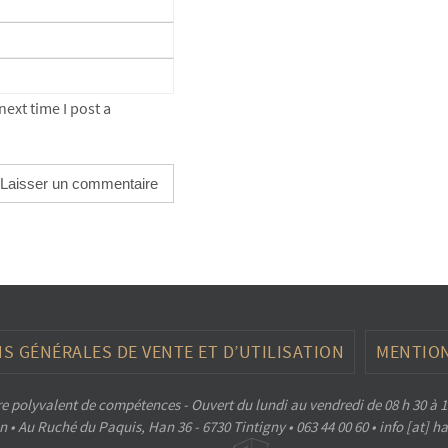
ext time I post a
S GÉNÉRALES DE VENTE ET D’UTILISATION
MENTION
e polyvalent de compétences - Ouvert du lundi au vendredi de 08 h 30 à 1
 • Au Ruché du Paquis, Han 36 - 6730 Tintigny • 063 44 00 60 • info [at] 