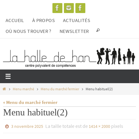
Passer
vers
ACCUEIL
À PROPOS
ACTUALITÉS
le
contenu
OÙ NOUS TROUVER ?
NEWSLETTER
Home
Menu marché
Menu du marché fermier
Menu habituel(2)
« Menu du marché fermier
Menu habituel(2)
La taille totale est de
pixels
3 novembre 2025
1414 × 2000