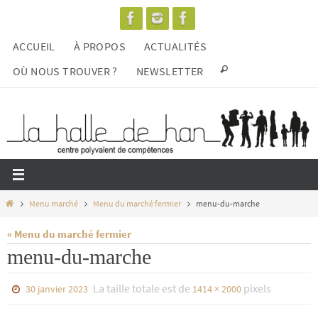
Passer
vers
ACCUEIL
À PROPOS
ACTUALITÉS
le
contenu
OÙ NOUS TROUVER ?
NEWSLETTER
Home
Menu marché
Menu du marché fermier
menu-du-marche
« Menu du marché fermier
menu-du-marche
La taille totale est de
pixels
30 janvier 2023
1414 × 2000