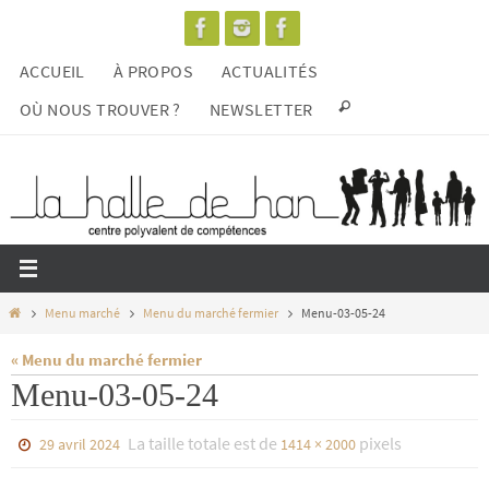
Passer
vers
ACCUEIL
À PROPOS
ACTUALITÉS
le
contenu
OÙ NOUS TROUVER ?
NEWSLETTER
Home
Menu marché
Menu du marché fermier
Menu-03-05-24
« Menu du marché fermier
Menu-03-05-24
La taille totale est de
pixels
29 avril 2024
1414 × 2000