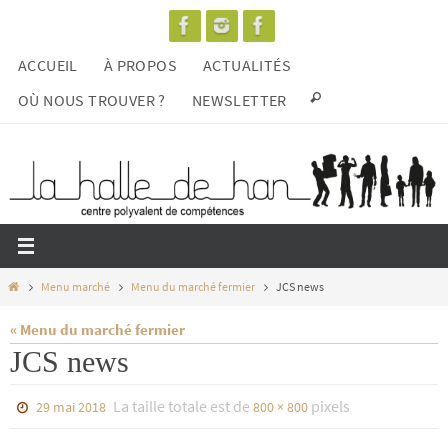
Passer
vers
ACCUEIL
À PROPOS
ACTUALITÉS
le
contenu
OÙ NOUS TROUVER ?
NEWSLETTER
Home
Menu marché
Menu du marché fermier
JCS news
« Menu du marché fermier
JCS news
La taille totale est de
pixels
29 mai 2018
800 × 800