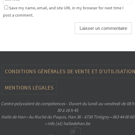
Save my name, email, and site URL in my browser for next time I
post a comment.
CONDITIONS GÉNÉRALES DE VENTE ET D’UTILISATIO
MENTIONS LÉGALES
Centre polyvalent de compétences - Ouvert du lundi au vendredi de 08 h
30 à 16 h 45
Halle de Han • Au Ruché du Paquis, Han 36 - 6730 Tintigny • 063 44 00 60
• info [at] halledehan.be