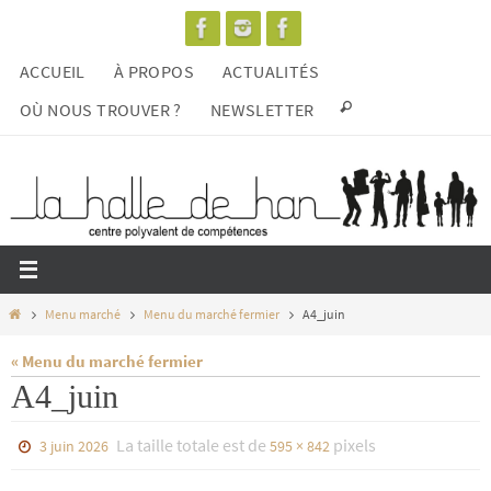
Passer
vers
ACCUEIL
À PROPOS
ACTUALITÉS
le
contenu
OÙ NOUS TROUVER ?
NEWSLETTER
Home
Menu marché
Menu du marché fermier
A4_juin
« Menu du marché fermier
A4_juin
La taille totale est de
pixels
3 juin 2026
595 × 842