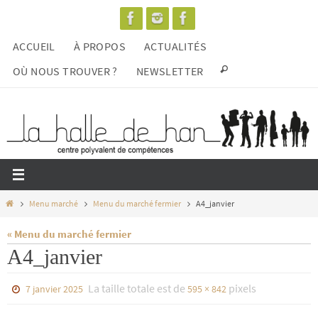
Passer
vers
ACCUEIL
À PROPOS
ACTUALITÉS
le
contenu
OÙ NOUS TROUVER ?
NEWSLETTER
Home
Menu marché
Menu du marché fermier
A4_janvier
« Menu du marché fermier
A4_janvier
La taille totale est de
pixels
7 janvier 2025
595 × 842