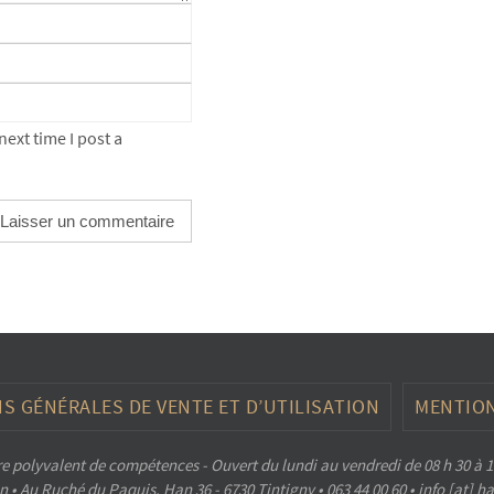
ext time I post a
S GÉNÉRALES DE VENTE ET D’UTILISATION
MENTION
e polyvalent de compétences - Ouvert du lundi au vendredi de 08 h 30 à 1
 • Au Ruché du Paquis, Han 36 - 6730 Tintigny • 063 44 00 60 • info [at] 