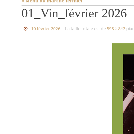
« Menu du marché fermier
01_Vin_février 2026
10 février 2026
La taille totale est de
595 × 842
pixe