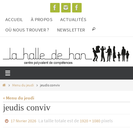
Passer
vers
ACCUEIL
À PROPOS
ACTUALITÉS
le
contenu
OÙ NOUS TROUVER ?
NEWSLETTER
Home
Menu du jeudi
jeudis conviv
« Menu du jeudi
jeudis conviv
La taille totale est de
pixels
17 février 2026
1920 × 1080