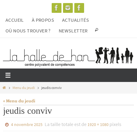
Passer
vers
ACCUEIL
À PROPOS
ACTUALITÉS
le
contenu
OÙ NOUS TROUVER ?
NEWSLETTER
Home
Menu du jeudi
jeudis conviv
« Menu du jeudi
jeudis conviv
La taille totale est de
pixels
4 novembre 2025
1920 × 1080