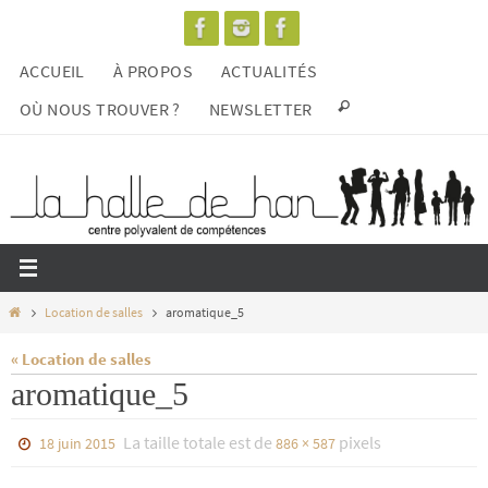
Passer
vers
ACCUEIL
À PROPOS
ACTUALITÉS
le
contenu
OÙ NOUS TROUVER ?
NEWSLETTER
Home
Location de salles
aromatique_5
« Location de salles
aromatique_5
La taille totale est de
pixels
18 juin 2015
886 × 587