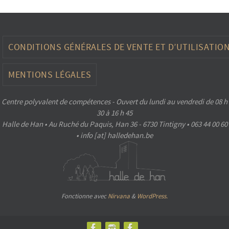
CONDITIONS GÉNÉRALES DE VENTE ET D’UTILISATIO
MENTIONS LÉGALES
Centre polyvalent de compétences - Ouvert du lundi au vendredi de 08 h
30 à 16 h 45
Halle de Han • Au Ruché du Paquis, Han 36 - 6730 Tintigny • 063 44 00 60
• info [at] halledehan.be
Fonctionne avec
Nirvana
&
WordPress.