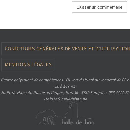
CONDITIONS GÉNÉRALES DE VENTE ET D’UTILISATIO
MENTIONS LÉGALES
Centre polyvalent de compétences - Ouvert du lundi au vendredi de 08 h
30 à 16 h 45
Halle de Han • Au Ruché du Paquis, Han 36 - 6730 Tintigny • 063 44 00 60
• info [at] halledehan.be