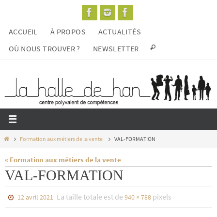
Passer
vers
ACCUEIL
À PROPOS
ACTUALITÉS
le
contenu
OÙ NOUS TROUVER ?
NEWSLETTER
Home
Formation aux métiers de la vente
VAL-FORMATION
« Formation aux métiers de la vente
VAL-FORMATION
La taille totale est de
pixels
12 avril 2021
940 × 788