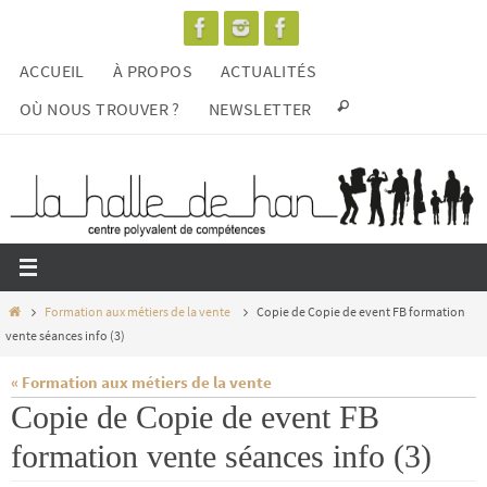
Passer
vers
ACCUEIL
À PROPOS
ACTUALITÉS
le
contenu
OÙ NOUS TROUVER ?
NEWSLETTER
Home
Formation aux métiers de la vente
Copie de Copie de event FB formation
vente séances info (3)
« Formation aux métiers de la vente
Copie de Copie de event FB
formation vente séances info (3)