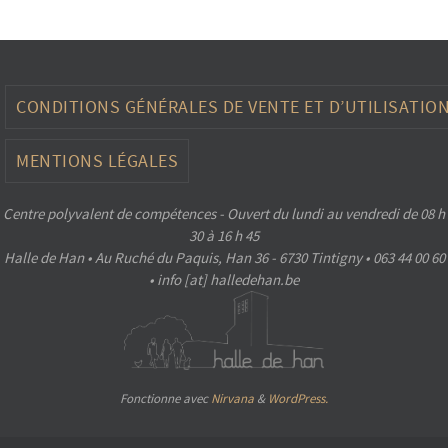
CONDITIONS GÉNÉRALES DE VENTE ET D’UTILISATIO
MENTIONS LÉGALES
Centre polyvalent de compétences - Ouvert du lundi au vendredi de 08 h
30 à 16 h 45
Halle de Han • Au Ruché du Paquis, Han 36 - 6730 Tintigny • 063 44 00 60
• info [at] halledehan.be
Fonctionne avec
Nirvana
&
WordPress.