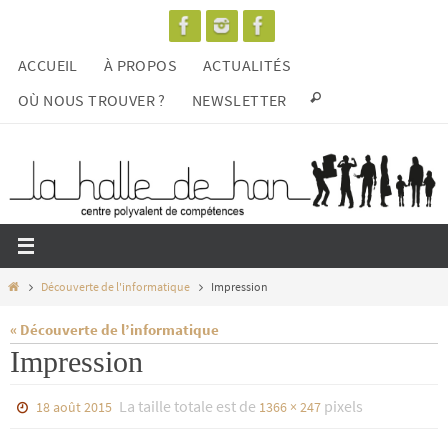
Passer
vers
ACCUEIL
À PROPOS
ACTUALITÉS
le
contenu
OÙ NOUS TROUVER ?
NEWSLETTER
Home
Découverte de l'informatique
Impression
« Découverte de l’informatique
Impression
La taille totale est de
pixels
18 août 2015
1366 × 247