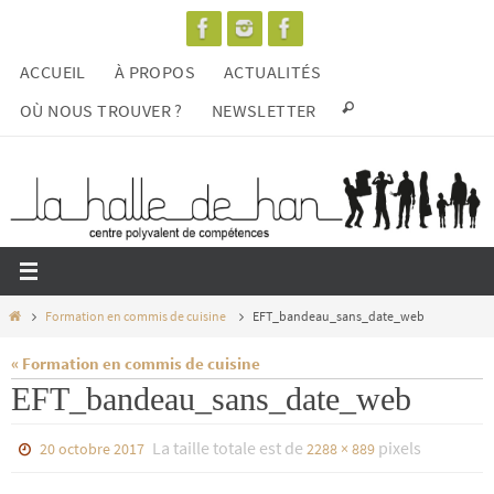
Passer
vers
ACCUEIL
À PROPOS
ACTUALITÉS
le
contenu
OÙ NOUS TROUVER ?
NEWSLETTER
Home
Formation en commis de cuisine
EFT_bandeau_sans_date_web
« Formation en commis de cuisine
EFT_bandeau_sans_date_web
La taille totale est de
pixels
20 octobre 2017
2288 × 889