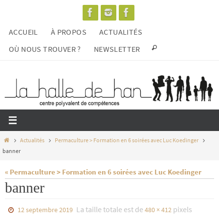
Passer
vers
ACCUEIL
À PROPOS
ACTUALITÉS
le
contenu
OÙ NOUS TROUVER ?
NEWSLETTER
Home
Actualités
Permaculture > Formation en 6 soirées avec Luc Koedinger
banner
« Permaculture > Formation en 6 soirées avec Luc Koedinger
banner
La taille totale est de
pixels
12 septembre 2019
480 × 412