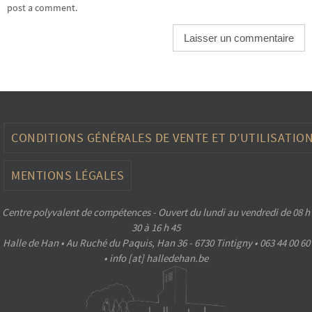
post a comment.
CONDITIONS GÉNÉRALES DE VENTE ET D’UTILISATIO
MENTIONS LÉGALES
Centre polyvalent de compétences - Ouvert du lundi au vendredi de 08 h
30 à 16 h 45
Halle de Han • Au Ruché du Paquis, Han 36 - 6730 Tintigny • 063 44 00 60
• info [at] halledehan.be