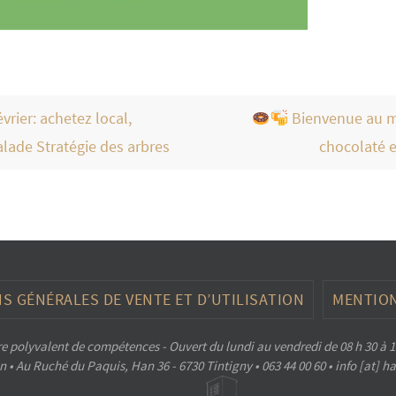
rier: achetez local,
Bienvenue au ma
lade Stratégie des arbres
chocolaté en
S GÉNÉRALES DE VENTE ET D’UTILISATION
MENTION
e polyvalent de compétences - Ouvert du lundi au vendredi de 08 h 30 à 1
 • Au Ruché du Paquis, Han 36 - 6730 Tintigny • 063 44 00 60 • info [at] 