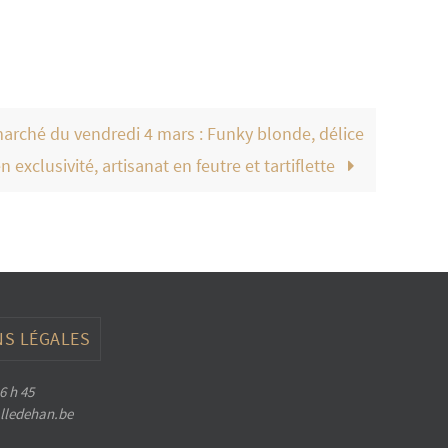
rché du vendredi 4 mars : Funky blonde, délice
 exclusivité, artisanat en feutre et tartiflette
S LÉGALES
6 h 45
halledehan.be