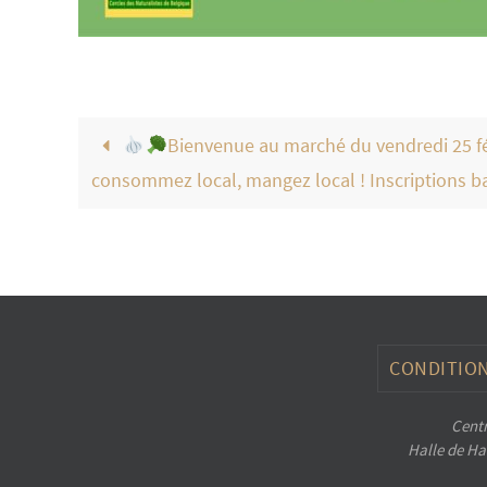
Bienvenue au marché du vendredi 25 fév
consommez local, mangez local ! Inscriptions ba
CONDITION
Centr
Halle de Han