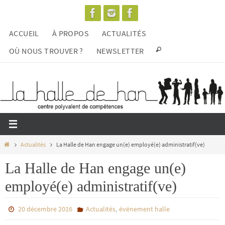
Passer
vers
ACCUEIL
À PROPOS
ACTUALITÉS
le
contenu
OÙ NOUS TROUVER ?
NEWSLETTER
Home
Actualités
La Halle de Han engage un(e) employé(e) administratif(ve)
La Halle de Han engage un(e)
employé(e) administratif(ve)
,
20 décembre 2016
Actualités
événement halle