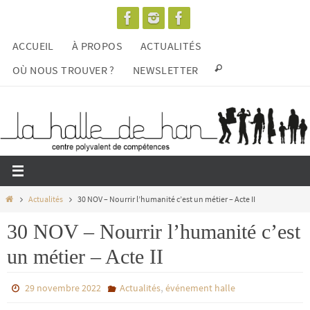
Passer
vers
ACCUEIL
À PROPOS
ACTUALITÉS
le
contenu
OÙ NOUS TROUVER ?
NEWSLETTER
Home
Actualités
30 NOV – Nourrir l’humanité c’est un métier – Acte II
30 NOV – Nourrir l’humanité c’est
un métier – Acte II
,
29 novembre 2022
Actualités
événement halle