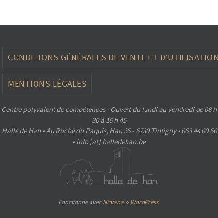
CONDITIONS GÉNÉRALES DE VENTE ET D’UTILISATIO
MENTIONS LÉGALES
Centre polyvalent de compétences - Ouvert du lundi au vendredi de 08 h
30 à 16 h 45
Halle de Han • Au Ruché du Paquis, Han 36 - 6730 Tintigny • 063 44 00 60
• info [at] halledehan.be
Fonctionne avec
Nirvana
&
WordPress.