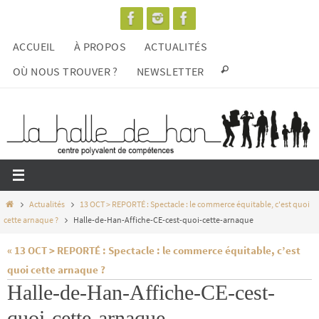
Passer
vers
ACCUEIL
À PROPOS
ACTUALITÉS
le
contenu
OÙ NOUS TROUVER ?
NEWSLETTER
Home
Actualités
13 OCT > REPORTÉ : Spectacle : le commerce équitable, c'est quoi
cette arnaque ?
Halle-de-Han-Affiche-CE-cest-quoi-cette-arnaque
« 13 OCT > REPORTÉ : Spectacle : le commerce équitable, c’est
quoi cette arnaque ?
Halle-de-Han-Affiche-CE-cest-
quoi-cette-arnaque