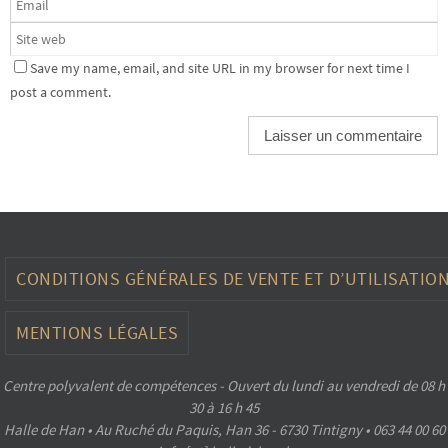
Save my name, email, and site URL in my browser for next time I
post a comment.
CONDITIONS GÉNÉRALES DE VENTE ET D’UTILISATIO
MENTIONS LÉGALES
Centre polyvalent de compétences - Ouvert du lundi au vendredi de 08 h
30 à 16 h 45
Halle de Han • Au Ruché du Paquis, Han 36 - 6730 Tintigny • 063 44 00 60