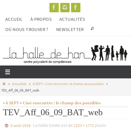
Passer
vers
ACCUEIL
À PROPOS
ACTUALITÉS
le
contenu
OÙ NOUS TROUVER ?
NEWSLETTER
Home
Actualités
6 SEPT > Ciné-rencontre : le champ des possibles
TEV_Aff_06_09_BAT_web
« 6 SEPT > Ciné-rencontre : le champ des possibles
TEV_Aff_06_09_BAT_web
La taille totale est de
pixels
6 août 2018
1253 × 1772