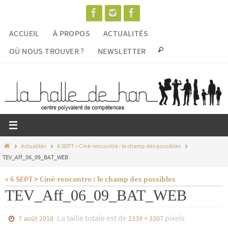
Passer
vers
ACCUEIL
À PROPOS
ACTUALITÉS
le
contenu
OÙ NOUS TROUVER ?
NEWSLETTER
Home
Actualités
6 SEPT > Ciné-rencontre : le champ des possibles
TEV_Aff_06_09_BAT_WEB
« 6 SEPT > Ciné-rencontre : le champ des possibles
TEV_Aff_06_09_BAT_WEB
La taille totale est de
pixels
7 août 2018
2339 × 3307