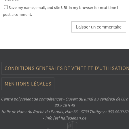
Save my name, email, and site URL in my browser for next time I
post a comment.
CONDITIONS GÉNÉRALES DE VENTE ET D’UTILISATIO
MENTIONS LÉGALES
Centre polyvalent de compétences - Ouvert du lundi au vendredi de 08 h
30 à 16 h 45
Halle de Han • Au Ruché du Paquis, Han 36 - 6730 Tintigny • 063 44 00 60
• info [at] halledehan.be