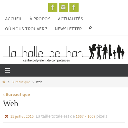
Passer
vers
ACCUEIL
À PROPOS
ACTUALITÉS
le
contenu
OÙ NOUS TROUVER ?
NEWSLETTER
Home
Bureautique
Web
« Bureautique
Web
La taille totale est de
pixels
15 juillet 2015
1667 × 1667