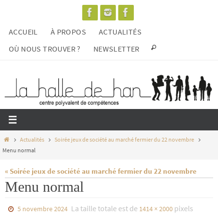
Passer
vers
ACCUEIL
À PROPOS
ACTUALITÉS
le
contenu
OÙ NOUS TROUVER ?
NEWSLETTER
Home
Actualités
Soirée jeux de société au marché fermier du 22 novembre
Menu normal
« Soirée jeux de société au marché fermier du 22 novembre
Menu normal
La taille totale est de
pixels
5 novembre 2024
1414 × 2000