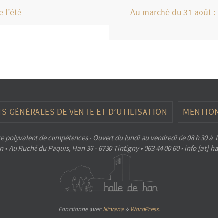
 l’été
Au marché du 31 août : 
S GÉNÉRALES DE VENTE ET D’UTILISATION
MENTION
e polyvalent de compétences - Ouvert du lundi au vendredi de 08 h 30 à 1
 • Au Ruché du Paquis, Han 36 - 6730 Tintigny • 063 44 00 60 • info [at] 
Fonctionne avec
Nirvana
&
WordPress.