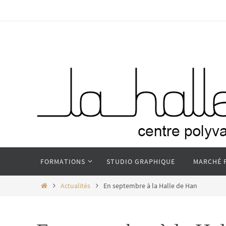
Passer
vers
le
contenu
Passer
FORMATIONS
STUDIO GRAPHIQUE
MARCHÉ 
vers
le
Home
Actualités
En septembre à la Halle de Han
contenu