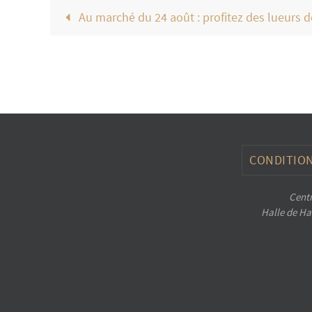
Au marché du 24 août : profitez des lueurs de
CONDITION
Centr
Halle de Han