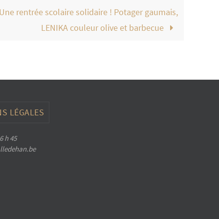
Une rentrée scolaire solidaire ! Potager gaumais,
LENIKA couleur olive et barbecue
S LÉGALES
6 h 45
halledehan.be