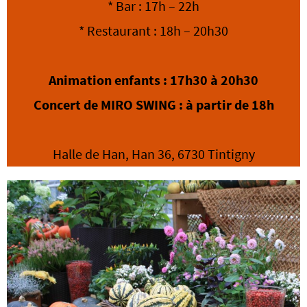
* Bar : 17h – 22h
* Restaurant : 18h – 20h30
Animation enfants : 17h30 à 20h30
Concert de MIRO SWING : à partir de 18h
Halle de Han, Han 36, 6730 Tintigny