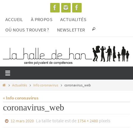
Passer
vers
ACCUEIL
À PROPOS
ACTUALITÉS
le
contenu
OÙ NOUS TROUVER ?
NEWSLETTER
Home
Actualités
Info coronavirus
coronavirus_web
« Info coronavirus
coronavirus_web
La taille totale est de
pixels
12 mars 2020
1754 × 2480