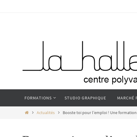
Passer
vers
le
contenu
Passer
FORMATIONS
STUDIO GRAPHIQUE
MARCHÉ 
vers
le
Home
Actualités
Booste toi pour l’emploi ! Une formati
contenu