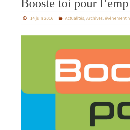
Booste toi pour l’em
14 juin 2016
Actualités
,
Archives
,
événement h