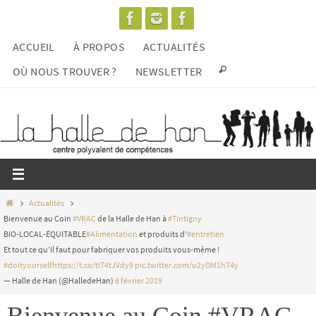
Passer
vers
ACCUEIL
À PROPOS
ACTUALITÉS
le
contenu
OÙ NOUS TROUVER ?
NEWSLETTER
Home
Actualités
Bienvenue au Coin
#VRAC
de la Halle de Han à
#Tintigny
BIO-LOCAL-ÉQUITABLE
#Alimentation
et produits d’
#entretien
Et tout ce qu’il faut pour fabriquer vos produits vous-même !
#doityourself
https://t.co/tI74tJVdy9
pic.twitter.com/u2yDM1hT4y
— Halle de Han (@HalledeHan)
8 février 2019