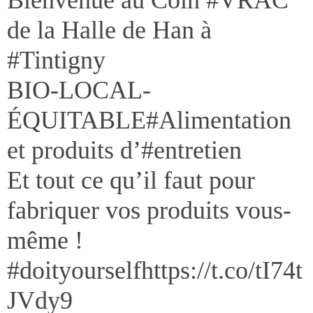
Bienvenue au Coin
#VRAC
de la Halle de Han à
#Tintigny
BIO-LOCAL-
ÉQUITABLE
#Alimentation
et produits d’
#entretien
Et tout ce qu’il faut pour
fabriquer vos produits vous-
même !
#doityourself
https://t.co/tI74t
JVdy9