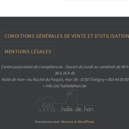
CONDITIONS GÉNÉRALES DE VENTE ET D’UTILISATIO
MENTIONS LÉGALES
Centre polyvalent de compétences - Ouvert du lundi au vendredi de 08 h
30 à 16 h 45
Halle de Han • Au Ruché du Paquis, Han 36 - 6730 Tintigny • 063 44 00 60
• info [at] halledehan.be
Fonctionne avec
Nirvana
&
WordPress.