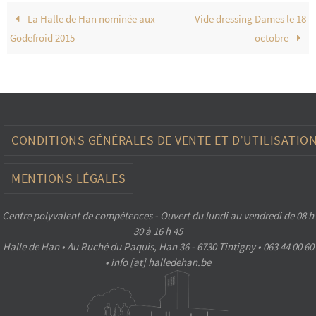
La Halle de Han nominée aux
Vide dressing Dames le 18
Godefroid 2015
octobre
CONDITIONS GÉNÉRALES DE VENTE ET D’UTILISATIO
MENTIONS LÉGALES
Centre polyvalent de compétences - Ouvert du lundi au vendredi de 08 h
30 à 16 h 45
Halle de Han • Au Ruché du Paquis, Han 36 - 6730 Tintigny • 063 44 00 60
• info [at] halledehan.be