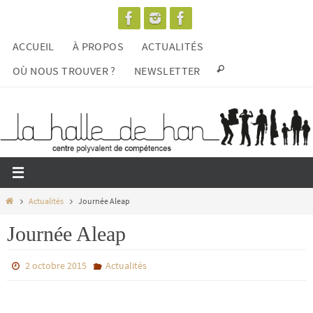
Passer
vers
ACCUEIL
À PROPOS
ACTUALITÉS
le
contenu
OÙ NOUS TROUVER ?
NEWSLETTER
Home
Actualités
Journée Aleap
Journée Aleap
2 octobre 2015
Actualités