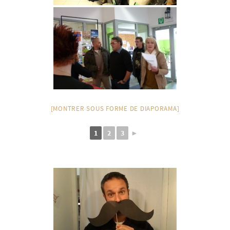
[MONTRER SOUS FORME DE DIAPORAMA]
1
2
3
►