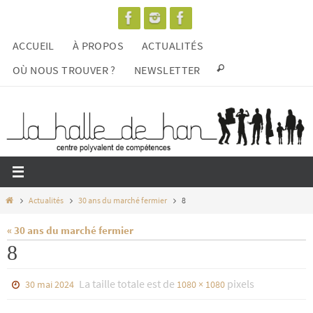
Passer
vers
ACCUEIL
À PROPOS
ACTUALITÉS
le
contenu
OÙ NOUS TROUVER ?
NEWSLETTER
Home
Actualités
30 ans du marché fermier
8
« 30 ans du marché fermier
8
La taille totale est de
pixels
30 mai 2024
1080 × 1080