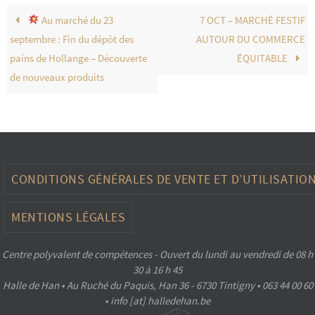
Au marché du 23
7 OCT – MARCHÉ FESTIF
septembre : Fin du dépôt des
AUTOUR DU COMMERCE
pains de Hollange – Découverte
ÉQUITABLE
de nouveaux produits
CONDITIONS GÉNÉRALES DE VENTE ET D’UTILISATIO
MENTIONS LÉGALES
Centre polyvalent de compétences - Ouvert du lundi au vendredi de 08 h
30 à 16 h 45
Halle de Han • Au Ruché du Paquis, Han 36 - 6730 Tintigny • 063 44 00 60
• info [at] halledehan.be