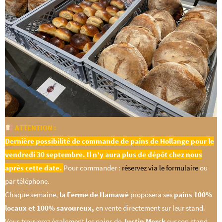
ATTENTION :
Dernière possibilité de commande de pains de Hollange pour le
vendredi 30 septembre. Il n’y aura plus de dépôt chez nous
après cette date.
Pour commander :
réservez via le formulaire
ou
par téléphone.
Chaque semaine,
la Ferme de Hamawé
proposera ses
pains 100%
locaux et 100% savoureux,
en vente directement sur leur stand.
Vous trouverez également les pains de
Justin Merck
sur son stand.