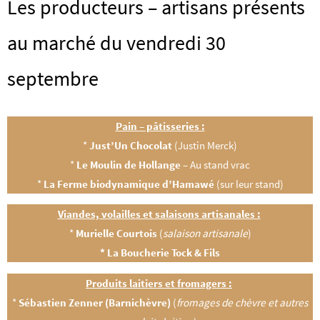
Les producteurs – artisans présents
au marché du vendredi 30
septembre
Pain – pâtisseries :
*
Just’Un Chocolat
(Justin Merck)
*
Le Moulin de Hollange
– Au stand vrac
*
La Ferme biodynamique d’Hamawé
(sur leur stand)
Viandes, volailles et salaisons artisanales :
*
Murielle Courtois
(
salaison artisanale
)
* La Boucherie Tock & Fils
Produits laitiers et fromagers :
*
Sébastien Zenner (Barnichèvre)
(
fromages de chèvre et autres