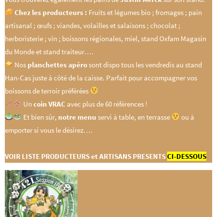
Chez les producteurs :
Fruits et légumes bio ; fromages ; pain
artisanal ; œufs ; viandes, volailles et salaisons ; chocolat ;
herboristerie ; vin ; boissons régionales, miel, stand Oxfam Magasin
du Monde et stand traiteur….
Nos
planchettes apéro
sont dispo tous les vendredis au stand
Han-Cas juste à côté de la caisse. Parfait pour accompagner vos
boissons de terroir préférées
Un
coin VRAC
avec plus de 60 références !
Et bien sûr,
notre menu
servi à table, en terrasse
ou à
emporter si vous le désirez….
VOIR LISTE PRODUCTEURS et ARTISANS PRESENTS
CI-DESSOUS