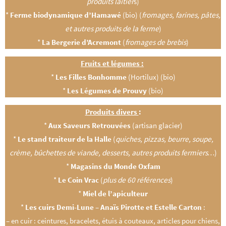
produits laitier
s)
*
Ferme biodynamique d’Hamawé
(bio) (
fromages, farines, pâtes,
et autres produits de la ferme
)
*
La Bergerie d’Acremont
(
fromages de brebis
)
Fruits et légumes :
*
Les Filles Bonhomme
(Hortilux) (bio)
*
Les Légumes de Prouvy
(bio)
Produits divers
:
*
Aux Saveurs Retrouvées
(artisan glacier)
*
Le stand traiteur de la Halle
(
quiches, pizzas, beurre, soupe,
crème, bûchettes de viande, desserts, autres produits fermiers…
)
*
Magasins du Mo
nde Oxfam
*
Le Coin Vrac
(
plus de 60 références
)
*
Miel de l’apiculteur
*
Les cuirs Demi-Lune – Anaïs Pirotte et Estelle Carton
:
– en cuir : ceintures, bracelets, étuis à couteaux, articles pour chiens,