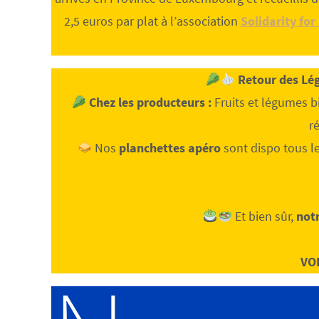
2,5 euros par plat à l’association
Solidarity for
Retour des Lé
Chez les producteurs :
Fruits et légumes bio
r
Nos
planchettes apéro
sont dispo tous le
Et bien sûr,
not
VO