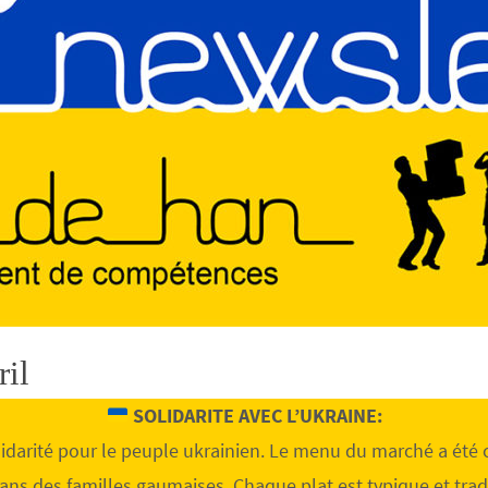
ril
SOLIDARITE AVEC L’UKRAINE:
lidarité pour le peuple ukrainien. Le menu du marché a été
ans des familles gaumaises. Chaque plat est typique et tradi