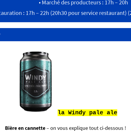
• Marché des producteurs : 17h – 20h
stauration : 17h – 22h (20h30 pour service restaurant) 
r
la Windy pale ale
Bière en cannette
– on vous explique tout ci-dessous !