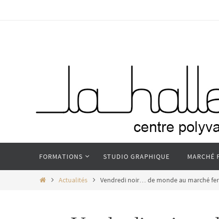
Passer
vers
le
contenu
Passer
FORMATIONS
STUDIO GRAPHIQUE
MARCHÉ 
vers
le
Home
Actualités
Vendredi noir… de monde au marché fe
contenu