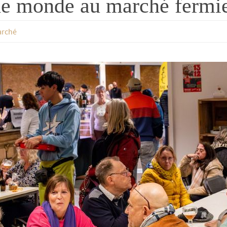
e monde au marché fermi
arché