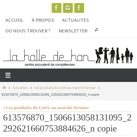
Passer
vers
ACCUEIL
À PROPOS
ACTUALITÉS
le
contenu
OÙ NOUS TROUVER ?
NEWSLETTER
Home
Actualités
Les produits de Crète au marché fermier
613576870_1506613058131095_2292621660753884626_n copie
« Les produits de Crète au marché fermier
613576870_1506613058131095_2
292621660753884626_n copie