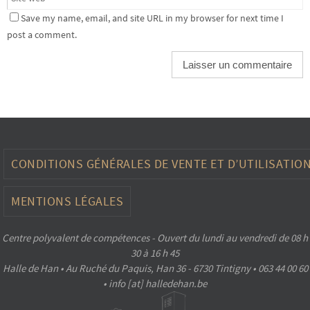
Save my name, email, and site URL in my browser for next time I
post a comment.
CONDITIONS GÉNÉRALES DE VENTE ET D’UTILISATIO
MENTIONS LÉGALES
Centre polyvalent de compétences - Ouvert du lundi au vendredi de 08 h
30 à 16 h 45
Halle de Han • Au Ruché du Paquis, Han 36 - 6730 Tintigny • 063 44 00 60
• info [at] halledehan.be