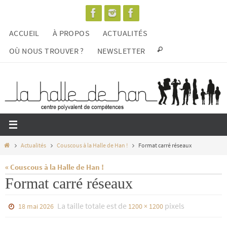
Passer
vers
ACCUEIL
À PROPOS
ACTUALITÉS
le
contenu
OÙ NOUS TROUVER ?
NEWSLETTER
Home
Actualités
Couscous à la Halle de Han !
Format carré réseaux
« Couscous à la Halle de Han !
Format carré réseaux
La taille totale est de
pixels
18 mai 2026
1200 × 1200