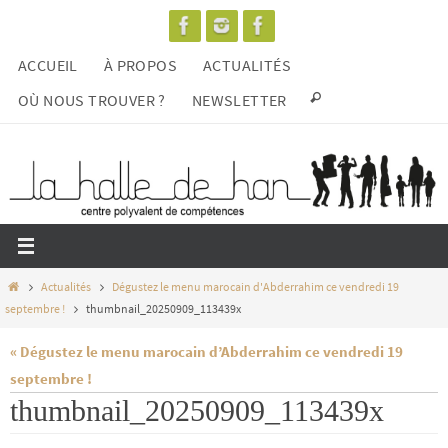
Passer
vers
ACCUEIL
À PROPOS
ACTUALITÉS
le
contenu
OÙ NOUS TROUVER ?
NEWSLETTER
Home
Actualités
Dégustez le menu marocain d'Abderrahim ce vendredi 19
septembre !
thumbnail_20250909_113439x
« Dégustez le menu marocain d’Abderrahim ce vendredi 19
septembre !
thumbnail_20250909_113439x