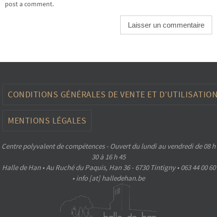
post a comment.
CONDITIONS GÉNÉRALES DE VENTE ET D’UTILISATIO
MENTIONS LÉGALES
Centre polyvalent de compétences - Ouvert du lundi au vendredi de 08 h
30 à 16 h 45
Halle de Han • Au Ruché du Paquis, Han 36 - 6730 Tintigny • 063 44 00 60
• info [at] halledehan.be