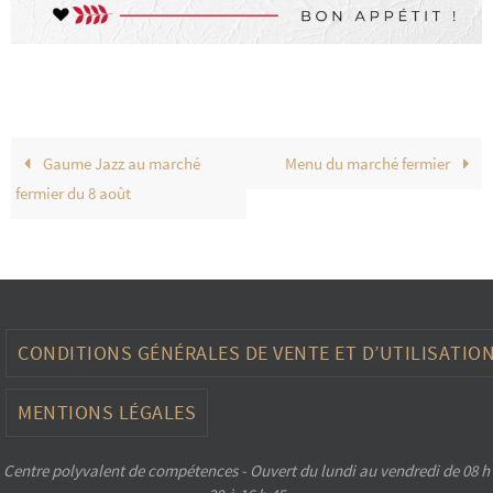
Gaume Jazz au marché
Menu du marché fermier
fermier du 8 août
CONDITIONS GÉNÉRALES DE VENTE ET D’UTILISATIO
MENTIONS LÉGALES
Centre polyvalent de compétences - Ouvert du lundi au vendredi de 08 h