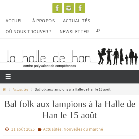
Passer
vers
ACCUEIL
À PROPOS
ACTUALITÉS
le
contenu
OÙ NOUS TROUVER ?
NEWSLETTER
Home
Actualités
Bal folk aux lampions à la Halle de Han le 15 août
Bal folk aux lampions à la Halle de
Han le 15 août
,
11 août 2025
Actualités
Nouvelles du marché