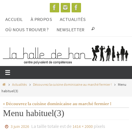
Passer
vers
ACCUEIL
À PROPOS
ACTUALITÉS
le
contenu
OÙ NOUS TROUVER ?
NEWSLETTER
Home
Actualités
Découvrez la cuisine dominicaine au marché fermier !
Menu
habituel(3)
« Découvrez la cuisine dominicaine au marché fermier !
Menu habituel(3)
La taille totale est de
pixels
3 juin 2026
1414 × 2000