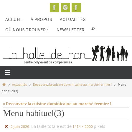
Passer
vers
ACCUEIL
À PROPOS
ACTUALITÉS
le
contenu
OÙ NOUS TROUVER ?
NEWSLETTER
Home
Actualités
Découvrez la cuisine dominicaine au marché fermier !
Menu
habituel(3)
« Découvrez la cuisine dominicaine au marché fermier !
Menu habituel(3)
La taille totale est de
pixels
2 juin 2026
1414 × 2000