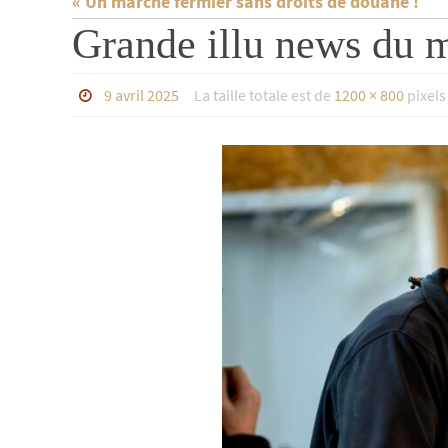
« Un marché fermier sans droits de douane !
Grande illu news du 
9 avril 2025
La taille totale est de
1200 × 800
pixels