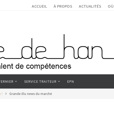
ACCUEIL
À PROPOS
ACTUALITÉS
OÙ
FERMIER
SERVICE TRAITEUR
EPN
 !
Grande illu news du marché