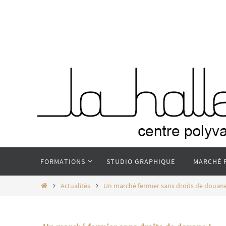
Passer
vers
le
contenu
Passer
FORMATIONS
STUDIO GRAPHIQUE
MARCHÉ 
vers
le
Home
Actualités
Un marché fermier sans droits de douane
contenu