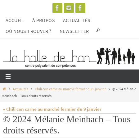
Passer
vers
ACCUEIL
À PROPOS
ACTUALITÉS
le
contenu
OÙ NOUS TROUVER ?
NEWSLETTER
Home
Actualités
Chili con carne au marché fermier du 9 janvier
© 2024 Mélanie
Meinbach – Tous droits réservés.
« Chili con carne au marché fermier du 9 janvier
© 2024 Mélanie Meinbach – Tous
droits réservés.