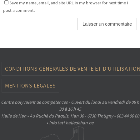
Save my name, email, and site URL in my browser for next time I
post a comment.
CONDITIONS GÉNÉRALES DE VENTE ET D’UTILISATIO
MENTIONS LÉGALES
Centre polyvalent de compétences - Ouvert du lundi au vendredi de 08 h
30 à 16 h 45
Halle de Han • Au Ruché du Paquis, Han 36 - 6730 Tintigny • 063 44 00 60
• info [at] halledehan.be