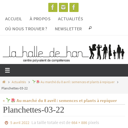
Passer
vers
ACCUEIL
À PROPOS
ACTUALITÉS
le
contenu
OÙ NOUS TROUVER ?
NEWSLETTER
Home
Actualités
Au marché du 8 avril : semences et plants à repiquer
Planchettes-03-22
«
Au marché du 8 avril : semences et plants à repiquer
Planchettes-03-22
La taille totale est de
pixels
5 avril 2022
664 × 886