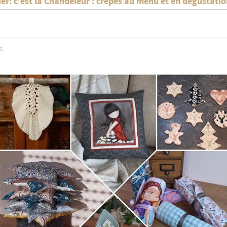
r: c’est la Chandeleur : crêpes au menu et en dégustation
s