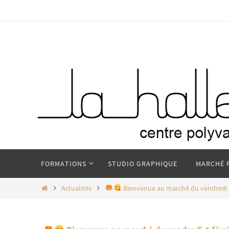
Passer
vers
le
contenu
Passer
FORMATIONS
STUDIO GRAPHIQUE
MARCHÉ 
vers
le
Home
Actualités
Bienvenue au marché du vendredi 4 f
contenu