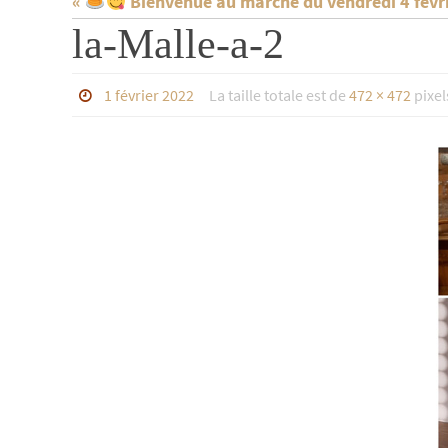
«
Bienvenue au marché du vendredi 4 févrie
la-Malle-a-2
1 février 2022
La taille totale est de
472 × 472
pixel