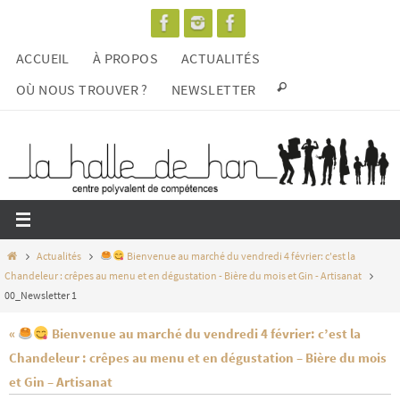
Passer
vers
ACCUEIL
À PROPOS
ACTUALITÉS
le
contenu
OÙ NOUS TROUVER ?
NEWSLETTER
Home
Actualités
Bienvenue au marché du vendredi 4 février: c'est la
Chandeleur : crêpes au menu et en dégustation - Bière du mois et Gin - Artisanat
00_Newsletter 1
«
Bienvenue au marché du vendredi 4 février: c’est la
Chandeleur : crêpes au menu et en dégustation – Bière du mois
et Gin – Artisanat