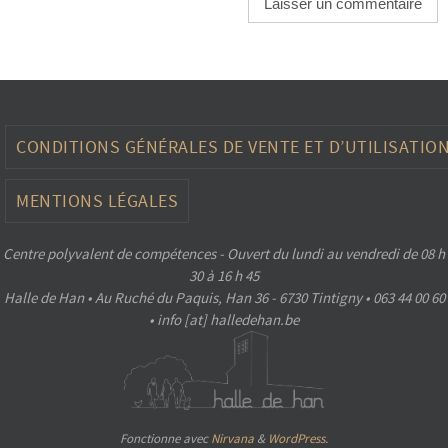
CONDITIONS GÉNÉRALES DE VENTE ET D’UTILISATIO
MENTIONS LÉGALES
Centre polyvalent de compétences - Ouvert du lundi au vendredi de 08 h
30 à 16 h 45
Halle de Han • Au Ruché du Paquis, Han 36 - 6730 Tintigny • 063 44 00 60
• info [at] halledehan.be
Fonctionne avec
Nirvana
&
WordPress.