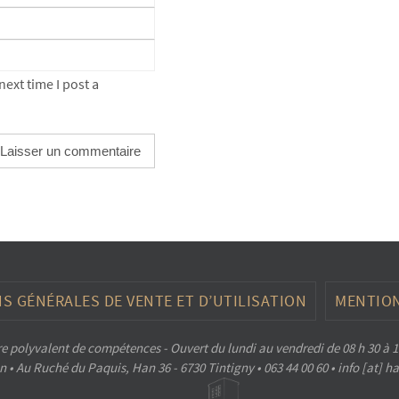
ext time I post a
S GÉNÉRALES DE VENTE ET D’UTILISATION
MENTION
e polyvalent de compétences - Ouvert du lundi au vendredi de 08 h 30 à 1
 • Au Ruché du Paquis, Han 36 - 6730 Tintigny • 063 44 00 60 • info [at] 