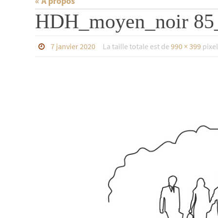
« À propos
HDH_moyen_noir 85
7 janvier 2020
La taille totale est de
990 × 399
pixel