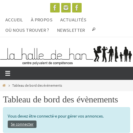
Passer
vers
ACCUEIL
À PROPOS
ACTUALITÉS
le
contenu
OÙ NOUS TROUVER ?
NEWSLETTER
Home
Tableau de bord des évènements
Tableau de bord des évènements
Vous devez être connecté·e pour gérer vos annonces.
Se connecter