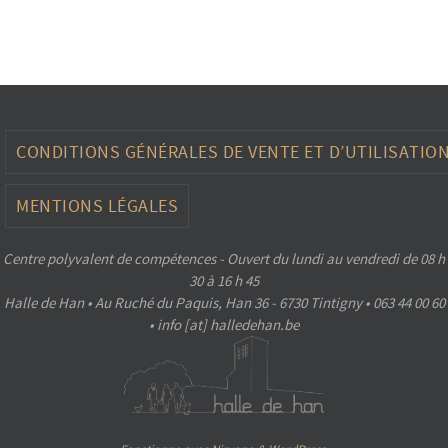
CONDITIONS GÉNÉRALES DE VENTE ET D’UTILISATIO
MENTIONS LÉGALES
Centre polyvalent de compétences - Ouvert du lundi au vendredi de 08 h
30 à 16 h 45
Halle de Han • Au Ruché du Paquis, Han 36 - 6730 Tintigny • 063 44 00 60
• info [at] halledehan.be