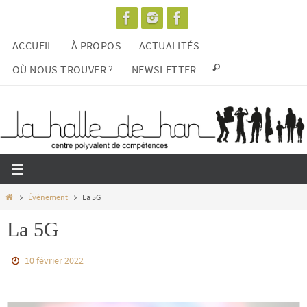
Passer
vers
ACCUEIL
À PROPOS
ACTUALITÉS
le
contenu
OÙ NOUS TROUVER ?
NEWSLETTER
Home
Évènement
La 5G
La 5G
10 février 2022